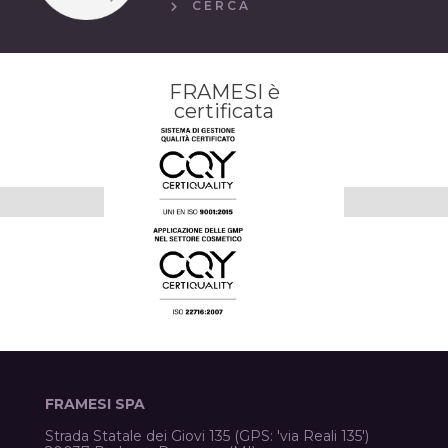
CERCA
FRAMESI è
certificata
FRAMESI SPA
Strada Statale dei Giovi 135 (GPS: 'via Reali 135')