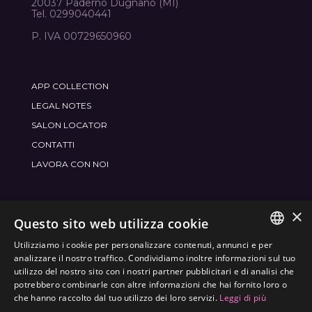
20037 Paderno Dugnano (MI)
Tel. 0299040441
P. IVA 00729650960
APP COLLECTION
LEGAL NOTES
SALON LOCATOR
CONTATTI
LAVORA CON NOI
×
ENTRA NEL MONDO
FRAMESI SOCIAL
Questo sito web utilizza cookie
Utilizziamo i cookie per personalizzare contenuti, annunci e per
ITALIAN
analizzare il nostro traffico. Condividiamo inoltre informazioni sul tuo
utilizzo del nostro sito con i nostri partner pubblicitari e di analisi che
ENGLISH
potrebbero combinarle con altre informazioni che hai fornito loro o
ETICHETTATURA AMBIENTALE
che hanno raccolto dal tuo utilizzo dei loro servizi.
Leggi di più
SPANISH
OTTIMIZZA L'IMPATTO AMBIENTALE DEI NOSTRI