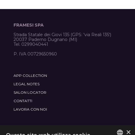
FRAMESI SPA
Strada Statale dei Giovi 135 (GPS: 'via Reali 135')
20037 Paderno Dugnano (MI)
Tel. 0299040441
P. IVA 00729650960
APP COLLECTION
LEGAL NOTES
SALON LOCATOR
CONTATTI
LAVORA CON NOI
×
ENTRA NEL MONDO
FRAMESI SOCIAL