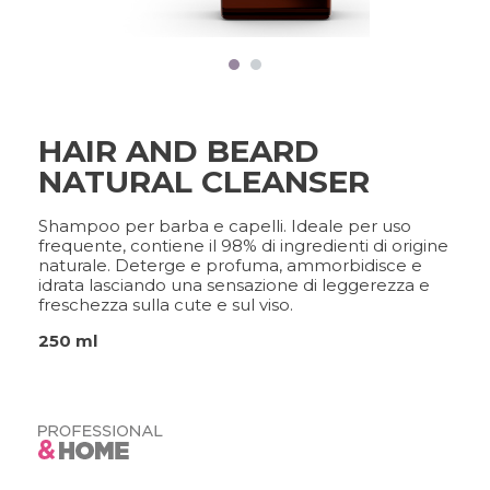
FRAMCOLOR PURE
PIGMENT PLUS
PIGMENTI DIRETTI
COLOR&CARE
HAIR AND BEARD
NATURAL CLEANSER
DECOLOR B SYSTEM
UN SERVIZIO DI QUALITÀ
SUPERIORE
Shampoo per barba e capelli. Ideale per uso
frequente, contiene il 98% di ingredienti di origine
naturale. Deterge e profuma, ammorbidisce e
idrata lasciando una sensazione di leggerezza e
freschezza sulla cute e sul viso.
COLOR METHOD
METODO COMPLETO,
250 ml
RISULTATI PERFETTI
FRAMESI PROFESSIONAL
ACTIVATOR
UNA SOLUZIONE