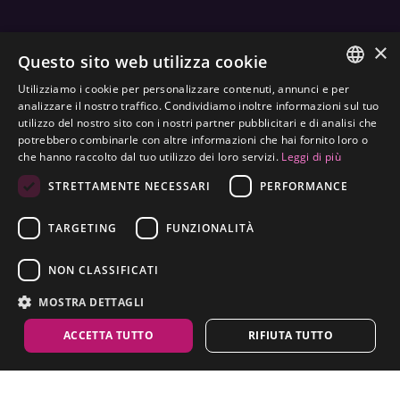
×
ENTRA NEL MONDO
FRAMESI SOCIAL
Questo sito web utilizza cookie
Utilizziamo i cookie per personalizzare contenuti, annunci e per
ITALIAN
analizzare il nostro traffico. Condividiamo inoltre informazioni sul tuo
utilizzo del nostro sito con i nostri partner pubblicitari e di analisi che
ENGLISH
potrebbero combinarle con altre informazioni che hai fornito loro o
ETICHETTATURA AMBIENTALE
che hanno raccolto dal tuo utilizzo dei loro servizi.
Leggi di più
SPANISH
OTTIMIZZA L'IMPATTO AMBIENTALE DEI NOSTRI
STRETTAMENTE NECESSARI
PERFORMANCE
CZECH
PRODOTTI
TARGETING
FUNZIONALITÀ
NON CLASSIFICATI
MOSTRA DETTAGLI
ACCETTA TUTTO
RIFIUTA TUTTO