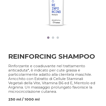
FRAMCOLOR PURE
PIGMENT PLUS
TOOLS
PIGMENTI DIRETTI
COLOR&CARE
DECOLOR B SYSTEM
UN SERVIZIO DI QUALITÀ
SUPERIORE
REINFORCING SHAMPOO
Rinforzante e coadiuvante nel trattamento
COLOR METHOD
anticaduta*, è indicato per cute grassa e
METODO COMPLETO,
particolarmente adatto alla clientela maschile.
RISULTATI PERFETTI
Arricchito con Estratto di Cellule Staminali
Vegetali della Vite, Vitamina B6 ed E, Mentolo ed
Arginina. Un massaggio prolungato favorisce la
microcircolazione cutanea.
FRAMESI PROFESSIONAL
250 ml / 1000 ml
ACTIVATOR
UNA SOLUZIONE