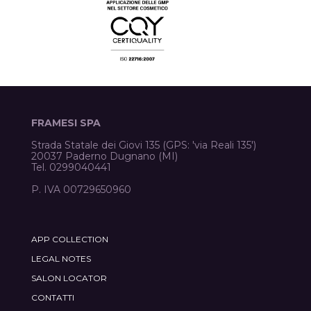
FRAMESI SPA
Strada Statale dei Giovi 135 (GPS: 'via Reali 135')
20037 Paderno Dugnano (MI)
Tel. 0299040441
P. IVA 00729650960
APP COLLECTION
LEGAL NOTES
SALON LOCATOR
CONTATTI