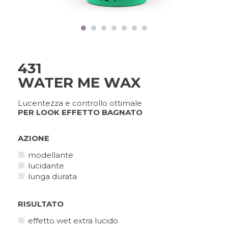
FRAMCOLOR PURE
PIGMENT PLUS
PIGMENTI DIRETTI
COLOR&CARE
431
WATER ME WAX
DECOLOR B SYSTEM
UN SERVIZIO DI QUALITÀ
Lucentezza e controllo ottimale
SUPERIORE
PER LOOK EFFETTO BAGNATO
AZIONE
COLOR METHOD
modellante
METODO COMPLETO,
RISULTATI PERFETTI
lucidante
lunga durata
RISULTATO
FRAMESI PROFESSIONAL
ACTIVATOR
effetto wet extra lucido
UNA SOLUZIONE