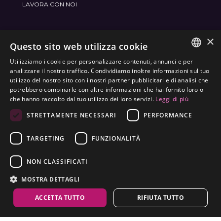
LAVORA CON NOI
×
ENTRA NEL MONDO
FRAMESI SOCIAL
Questo sito web utilizza cookie
Utilizziamo i cookie per personalizzare contenuti, annunci e per
ITALIAN
analizzare il nostro traffico. Condividiamo inoltre informazioni sul tuo
utilizzo del nostro sito con i nostri partner pubblicitari e di analisi che
ENGLISH
potrebbero combinarle con altre informazioni che hai fornito loro o
ETICHETTATURA AMBIENTALE
che hanno raccolto dal tuo utilizzo dei loro servizi.
Leggi di più
SPANISH
OTTIMIZZA L'IMPATTO AMBIENTALE DEI NOSTRI
STRETTAMENTE NECESSARI
PERFORMANCE
CZECH
PRODOTTI
TARGETING
FUNZIONALITÀ
NON CLASSIFICATI
MOSTRA DETTAGLI
ACCETTA TUTTO
RIFIUTA TUTTO