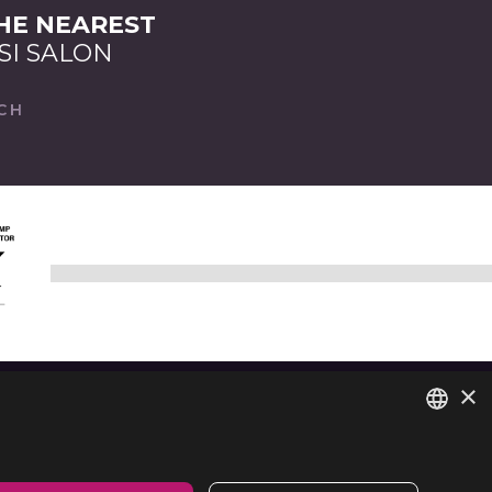
THE NEAREST
SI SALON
CH
×
AL
ITALIAN