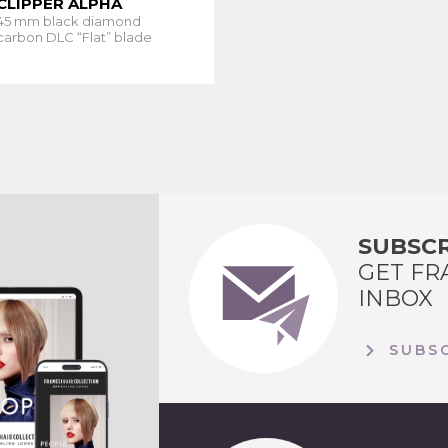
CLIPPER ALPHA
45 mm black diamond
carbon DLC “Flat” blade
SUBSCR
GET FR
INBOX
SUBSC