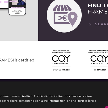
FIND 
FRAME
SEAR
AMESI is certified
APP COLLECTION
JOIN THE WORLD
FRAMESI SOCI
izzare il nostro traffico. Condividiamo inoltre informazioni sul tuo
')
LEGAL NOTES
 che potrebbero combinarle con altre informazioni che hai fornito loro o
SALON LOCATOR