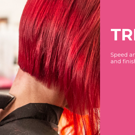
TR
Speed ​​a
and finis